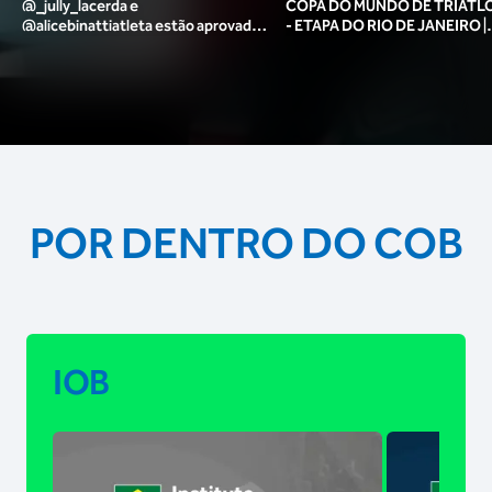
@_jully_lacerda​ e
COPA DO MUNDO DE TRIATLO
@alicebinattiatleta​ estão aprovadas
- ETAPA DO RIO DE JANEIRO |
para o pódio das poses? 🥇✨
MASCULINO
POR DENTRO DO COB
IOB