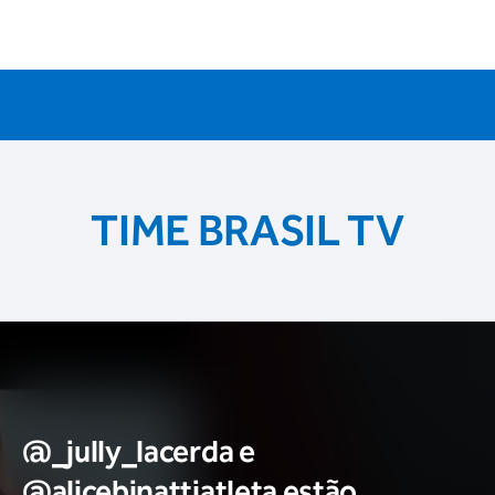
TIME BRASIL TV
@_jully_lacerda​ e
@alicebinattiatleta​ estão