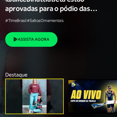
aprovadas para o pódio das
poses? 🥇✨
#TimeBrasil #SaltosOrnamentais
ASSISTA AGORA
Destaque