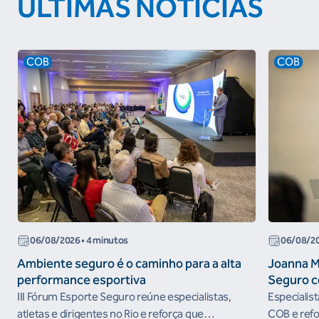
ÚLTIMAS NOTÍCIAS
COB
COB
06/08/2026
• 4 minutos
06/08/2
Ambiente seguro é o caminho para a alta
Joanna M
performance esportiva
Seguro c
III Fórum Esporte Seguro reúne especialistas,
Especialis
atletas e dirigentes no Rio e reforça que
COB e refo