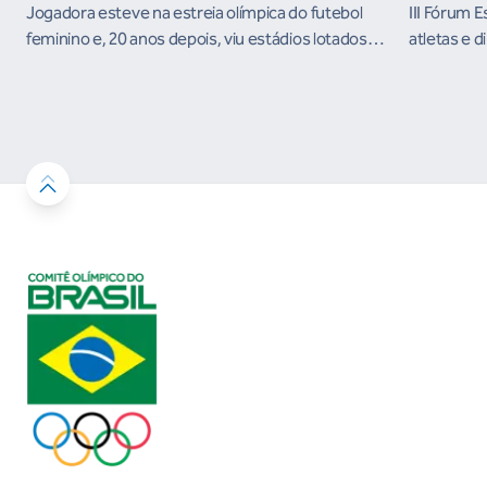
Jogadora esteve na estreia olímpica do futebol
III Fórum 
feminino e, 20 anos depois, viu estádios lotados
atletas e d
nos Jogos Olímpicos no Brasil
ambientes 
desenvolvi
resultados