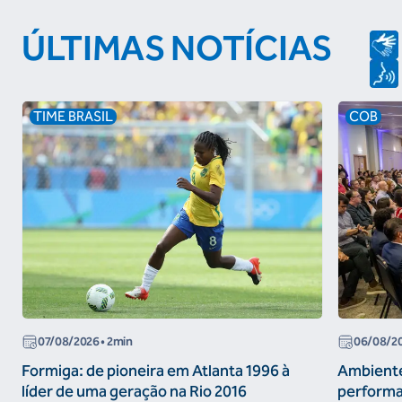
ÚLTIMAS NOTÍCIAS
TIME BRASIL
COB
07/08/2026
• 2min
06/08/2
Formiga: de pioneira em Atlanta 1996 à
Ambiente
líder de uma geração na Rio 2016
performa