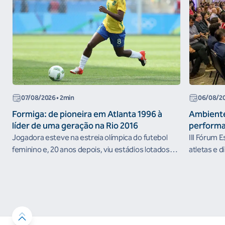
07/08/2026
• 2min
06/08/2
Formiga: de pioneira em Atlanta 1996 à
Ambiente
líder de uma geração na Rio 2016
performa
Jogadora esteve na estreia olímpica do futebol
III Fórum 
feminino e, 20 anos depois, viu estádios lotados
atletas e d
nos Jogos Olímpicos no Brasil
ambientes 
desenvolvi
resultados