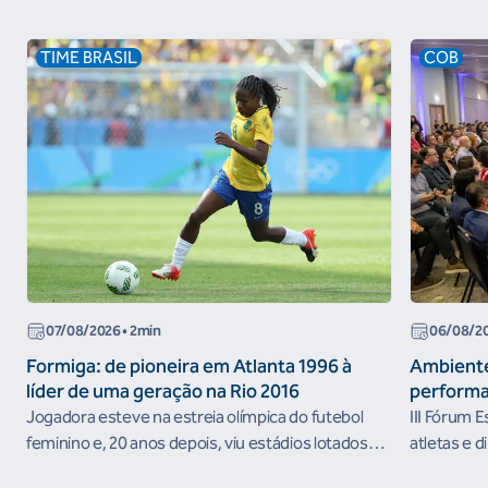
TIME BRASIL
COB
07/08/2026
• 2min
06/08/2
Formiga: de pioneira em Atlanta 1996 à
Ambiente
líder de uma geração na Rio 2016
performa
Jogadora esteve na estreia olímpica do futebol
III Fórum 
feminino e, 20 anos depois, viu estádios lotados
atletas e d
nos Jogos Olímpicos no Brasil
ambientes 