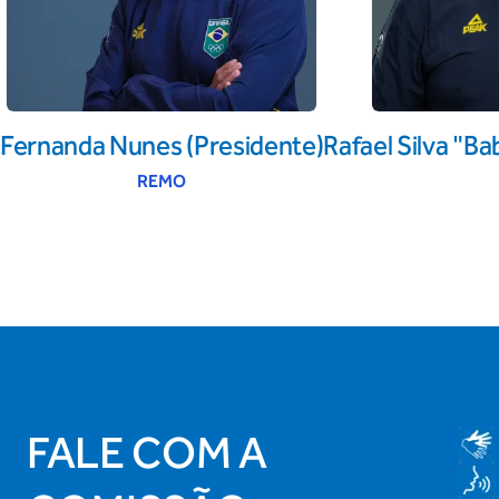
Fernanda Nunes (Presidente)
Rafael Silva "B
REMO
FALE COM A