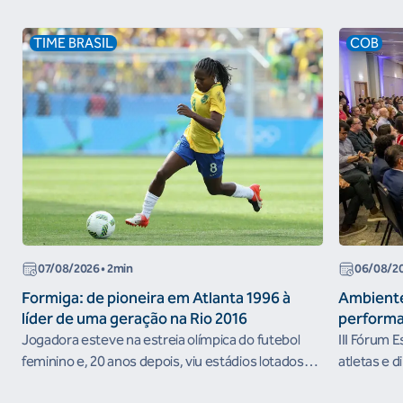
TIME BRASIL
COB
07/08/2026
• 2min
06/08/2
Formiga: de pioneira em Atlanta 1996 à
Ambiente
líder de uma geração na Rio 2016
performa
Jogadora esteve na estreia olímpica do futebol
III Fórum 
feminino e, 20 anos depois, viu estádios lotados
atletas e d
nos Jogos Olímpicos no Brasil
ambientes 