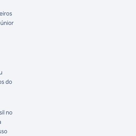
eiros
únior
u
os do
il no
a
sso