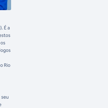
. É a
estos
 os
Jogos
o Rio
a seu
e