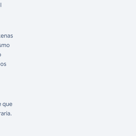
l
tenas
esmo
o
aos
e que
aria.