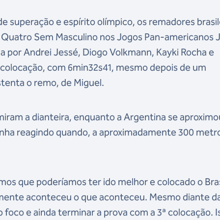
superação e espírito olímpico, os remadores brasil
o Quatro Sem Masculino nos Jogos Pan-americanos J
a por Andrei Jessé, Diogo Volkmann, Kayki Rocha e
a colocação, com 6min32s41, mesmo depois de um
stenta o remo, de Miguel.
umiram a dianteira, enquanto a Argentina se aproximo
 vinha reagindo quando, a aproximadamente 300 metr
mos que poderíamos ter ido melhor e colocado o Bras
lizmente aconteceu o que aconteceu. Mesmo diante d
foco e ainda terminar a prova com a 3ª colocação. I