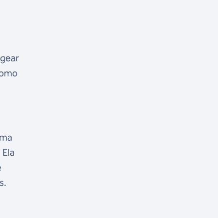
e
agear
 Como
uma
 Ela
e
s.