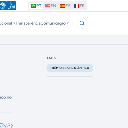
PT
EN
ES
FR
ucional
Transparência
Comunicação
TAGS
PRÊMIO BRASIL OLÍMPICO
rado no