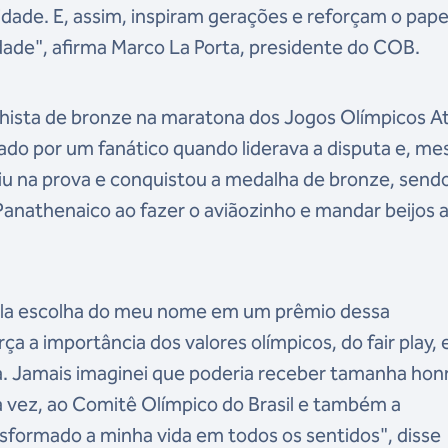
dade. E, assim, inspiram gerações e reforçam o pape
ade", afirma Marco La Porta, presidente do COB.
hista de bronze na maratona dos Jogos Olímpicos A
cado por um fanático quando liderava a disputa e, m
uiu na prova e conquistou a medalha de bronze, send
anathenaico ao fazer o aviãozinho e mandar beijos 
 pela escolha do meu nome em um prêmio dessa
a a importância dos valores olímpicos, do fair play, 
a. Jamais imaginei que poderia receber tamanha honr
 vez, ao Comitê Olímpico do Brasil e também a
nsformado a minha vida em todos os sentidos", disse