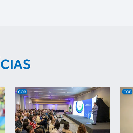
ÍCIAS
COB
COB