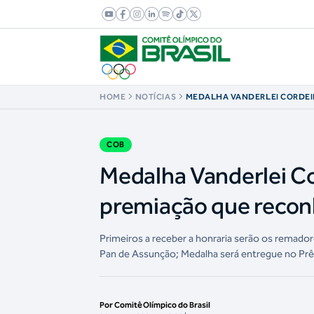
HOME
NOTÍCIAS
MEDALHA VANDERLEI CORDEIR
CRIA PREMIAÇÃO QUE RECONH
OLÍMPICO
COB
Medalha Vanderlei Co
premiação que reconh
Primeiros a receber a honraria serão os rema
Pan de Assunção; Medalha será entregue no Prêm
Por Comitê Olímpico do Brasil