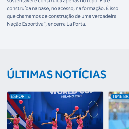
sustentável é construída apenas no topo. Ela é
construída na base, no acesso, na formação. É isso
que chamamos de construção de uma verdadeira
Nação Esportiva", encerra La Porta.
ÚLTIMAS NOTÍCIAS
ESPORTE
TIME BR