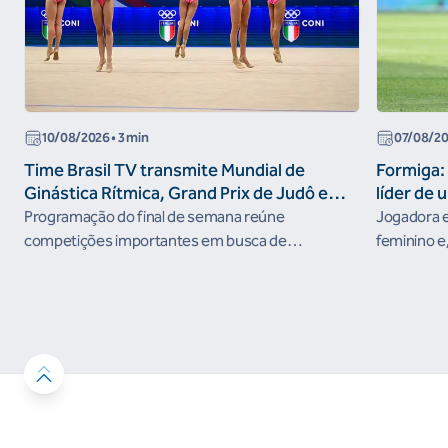
10/08/2026
• 3 min
07/08/2
Time Brasil TV transmite Mundial de
Formiga: 
Ginástica Rítmica, Grand Prix de Judô e
líder de 
Brasileiro de Skate Street nesta semana
Programação do final de semana reúne
Jogadora e
competições importantes em busca de
feminino e,
resultados no ciclo rumo aos Jogos Olímpicos de
nos Jogos 
Los Angeles 2028