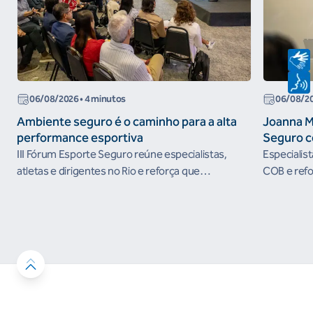
06/08/2026
• 4 minutos
06/08/2
Ambiente seguro é o caminho para a alta
Joanna M
performance esportiva
Seguro c
III Fórum Esporte Seguro reúne especialistas,
Especialis
atletas e dirigentes no Rio e reforça que
COB e refo
ambientes protegidos são condição para o
esportivos
desenvolvimento esportivo e a conquista de
resultados