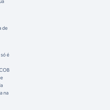
ua
a de
 só é
o COB
de
da
a na