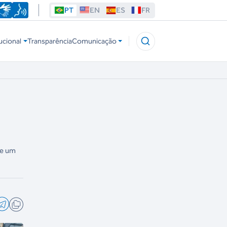
PT
EN
ES
FR
ucional
Transparência
Comunicação
de um