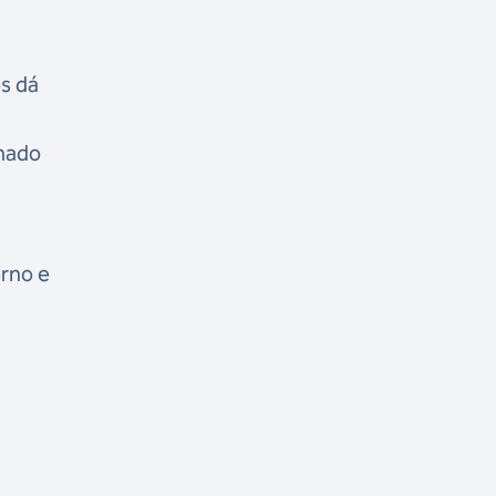
s dá
nhado
erno e