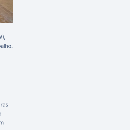
W),
alho.
uras
a
om