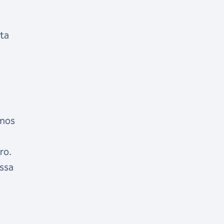
eta
amos
ro.
essa