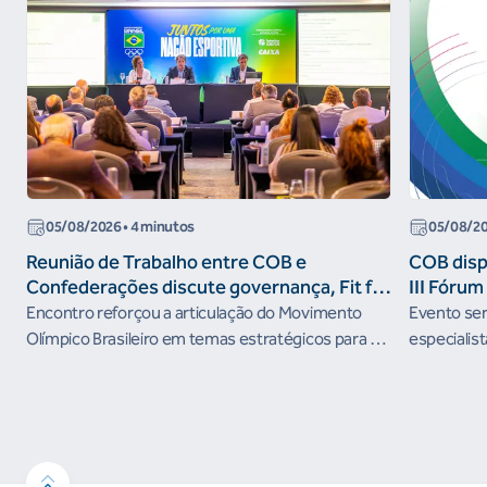
05/08/2026
• 4 minutos
05/08/2
Reunião de Trabalho entre COB e
COB dispo
Confederações discute governança, Fit for
III Fóru
the Future e presença do Brasil em
Encontro reforçou a articulação do Movimento
Evento será
organismos internacionais
Olímpico Brasileiro em temas estratégicos para os
especialist
próximos ciclos
Janeiro