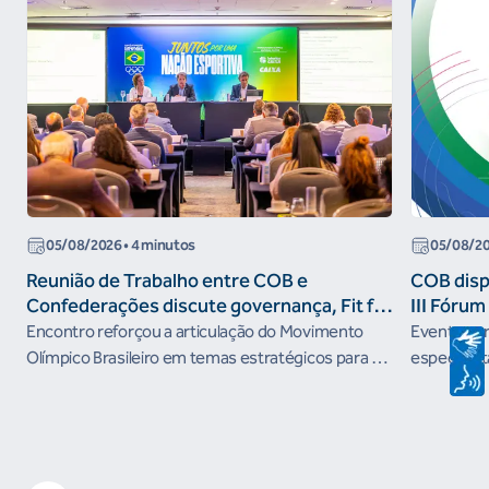
05/08/2026
• 4 minutos
05/08/2
Reunião de Trabalho entre COB e
COB dispo
Confederações discute governança, Fit for
III Fóru
the Future e presença do Brasil em
Encontro reforçou a articulação do Movimento
Evento será
organismos internacionais
Olímpico Brasileiro em temas estratégicos para os
especialist
próximos ciclos
Janeiro