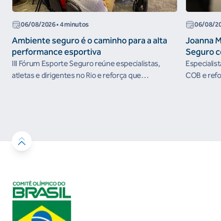
06/08/2026
• 4 minutos
06/08/2
Ambiente seguro é o caminho para a alta
Joanna M
performance esportiva
Seguro c
III Fórum Esporte Seguro reúne especialistas,
Especialis
atletas e dirigentes no Rio e reforça que
COB e refo
ambientes protegidos são condição para o
esportivos
desenvolvimento esportivo e a conquista de
resultados