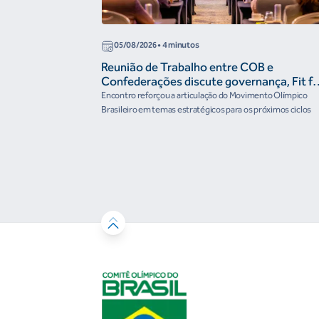
05/08/2026
• 4 minutos
Reunião de Trabalho entre COB e
Confederações discute governança, Fit fo
the Future e presença do Brasil em
Encontro reforçou a articulação do Movimento Olímpico
organismos internacionais
Brasileiro em temas estratégicos para os próximos ciclos