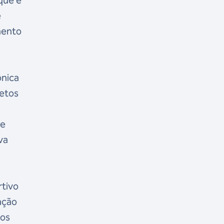
que é
e
mento
ônica
jetos
de
va
rtivo
ação
tos