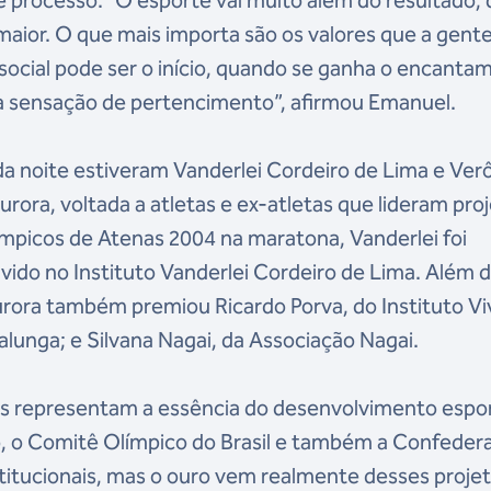
processo. “O esporte vai muito além do resultado, 
aior. O que mais importa são os valores que a gent
social pode ser o início, quando se ganha o encanta
e a sensação de pertencimento”, afirmou Emanuel.
a noite estiveram Vanderlei Cordeiro de Lima e Ver
urora, voltada a atletas e ex-atletas que lideram pro
ímpicos de Atenas 2004 na maratona, Vanderlei foi
vido no Instituto Vanderlei Cordeiro de Lima. Além 
Aurora também premiou Ricardo Porva, do Instituto Vi
Calunga; e Silvana Nagai, da Associação Nagai.
as representam a essência do desenvolvimento espo
ivo, o Comitê Olímpico do Brasil e também a Confeder
nstitucionais, mas o ouro vem realmente desses proje