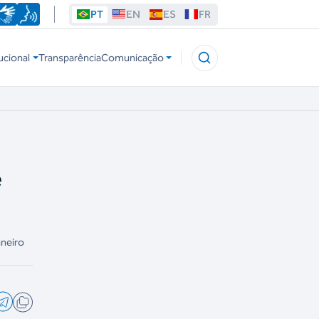
PT
EN
ES
FR
ucional
Transparência
Comunicação
e
aneiro