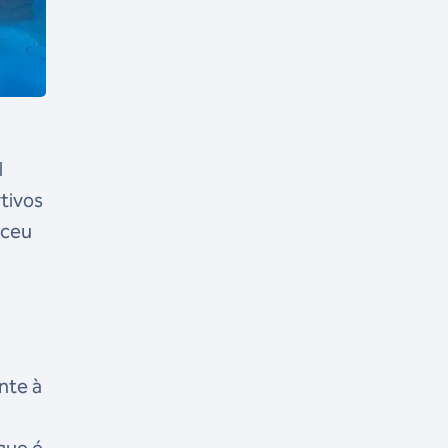
l
rtivos
eceu
nte à
o