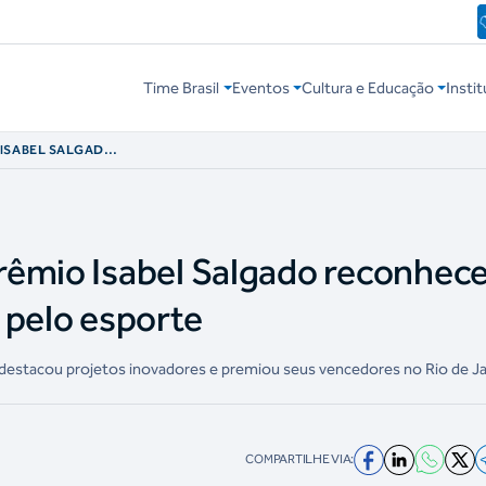
Time Brasil
Eventos
Cultura e Educação
Instit
 ISABEL SALGADO
 SOCIAL PELO
rêmio Isabel Salgado reconhec
 pelo esporte
 destacou projetos inovadores e premiou seus vencedores no Rio de J
COMPARTILHE VIA: