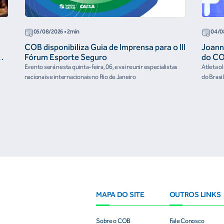
05/08/2026
• 2min
04/0
COB disponibiliza Guia de Imprensa para o III
Joann
r
Fórum Esporte Seguro
do CO
“cora
Evento será nesta quinta-feira, 06, e vai reunir especialistas
Atleta o
nacionais e internacionais no Rio de Janeiro
do Brasi
culturai
MAPA DO SITE
OUTROS LINKS
Sobre o COB
Fale Conosco