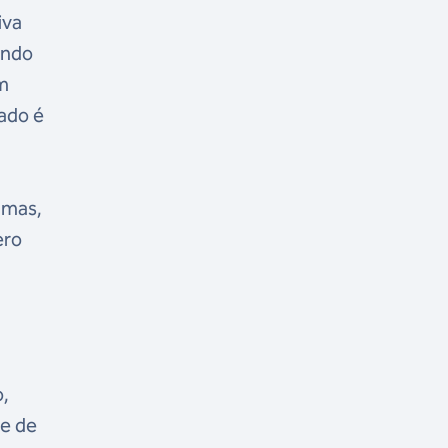
iva
endo
em
ado é
amas,
ero
o,
de de