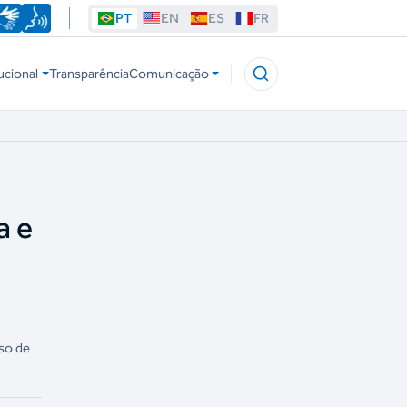
PT
EN
ES
FR
ucional
Transparência
Comunicação
a e
so de