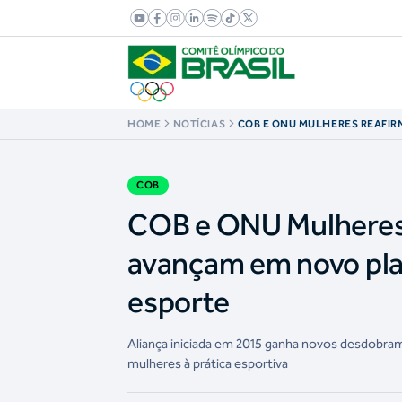
HOME
NOTÍCIAS
COB E ONU MULHERES REAFIR
ESTRATÉGICA E AVANÇAM EM
EQUIDADE DE GÊNERO NO ES
COB
COB e ONU Mulheres 
avançam em novo pla
esporte
Aliança iniciada em 2015 ganha novos desdobra
mulheres à prática esportiva