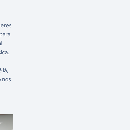
heres
 para
l
ica.
 lá,
o nos