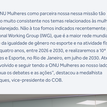
ONU Mulheres como parceira nossa nessa missão tão
 muito consistente nos temas relacionados às mul
planejado. Não à toa fomos indicados recentemente
ional Working Group (IWG), que é a maior rede mundia
a igualdade de gênero no esporte e na atividade fís
uatro anos, entre 2026 e 2030, e realizaremos a 10ª
 e Esporte, no Rio de Janeiro, em julho de 2030. Até
volvido e seguir tendo a ONU Mulheres ao nosso lad
ua os debates e as ações", destacou a medalhista
ques, vice-presidente do COB.