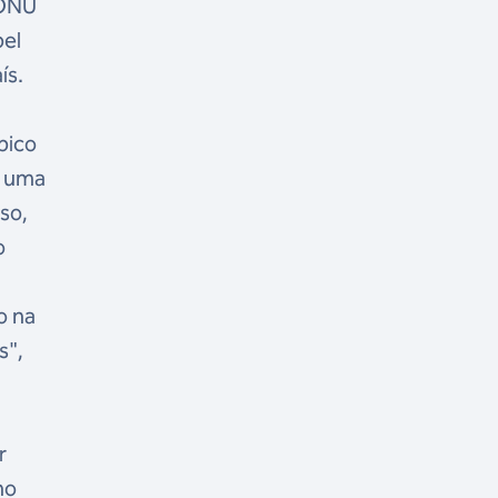
 ONU
pel
ís.
pico
o uma
so,
o
o na
s",
r
no