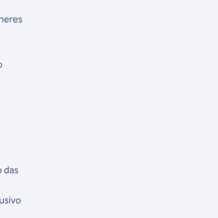
lheres
o
o das
usivo