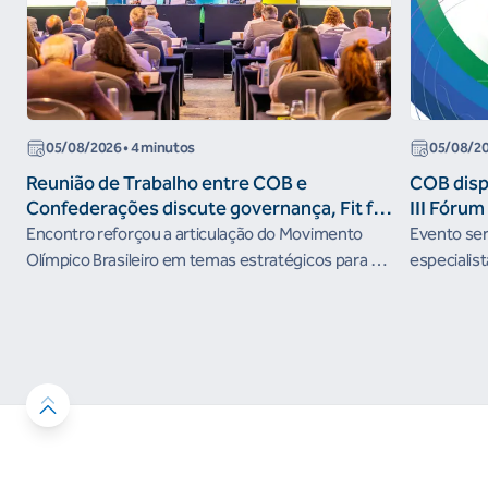
05/08/2026
• 4 minutos
05/08/2
Reunião de Trabalho entre COB e
COB dispo
Confederações discute governança, Fit for
III Fóru
the Future e presença do Brasil em
Encontro reforçou a articulação do Movimento
Evento será
organismos internacionais
Olímpico Brasileiro em temas estratégicos para os
especialist
próximos ciclos
Janeiro