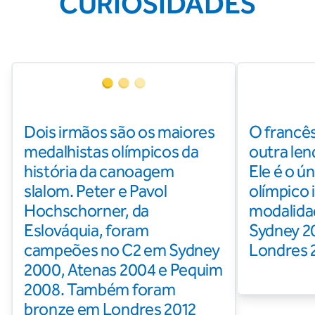
CURIOSIDADES
Dois irmãos são os maiores
O francê
medalhistas olímpicos da
outra len
história da canoagem
Ele é o ú
slalom. Peter e Pavol
olímpico 
Hochschorner, da
modalida
Eslováquia, foram
Sydney 2
campeões no C2 em Sydney
Londres 
2000, Atenas 2004 e Pequim
2008. Também foram
bronze em Londres 2012