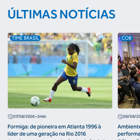
ÚLTIMAS NOTÍCIAS
TIME BRASIL
COB
07/08/2026
• 2min
06/08/2
Formiga: de pioneira em Atlanta 1996 à
Ambiente
líder de uma geração na Rio 2016
performa