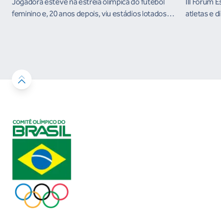
Jogadora esteve na estreia olímpica do futebol
III Fórum 
feminino e, 20 anos depois, viu estádios lotados
atletas e d
nos Jogos Olímpicos no Brasil
ambientes 
desenvolvi
resultados